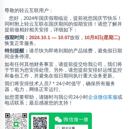
尊敬的轻云互联用户：
您好，2024年国庆假期临近，提前祝您国庆节快乐！
同时附上轻云互联在国庆期间的假期安排！请您了解并
提前做相好相关安排，详细如下：
假期时间：
2024.10.1 — 10.07
放假，
10月8日(星期二)
恢复正常服务。
特别提醒：
请尽快为即将到期的产品续费，避免假日期
间业务停滞。
如有任何其他财务事宜，请提前提交给我公司，我们将
于节前为您安排处理。另外，请您提前安排好运维监控
和备份工作，并避免在假日期间执行重大业务更新。
我们将安排技术人员7 * 24小时值守，确保所有服务
器，电力，网络正常运行。
如您需要帮助，请随时与我公司24小时
企业微信客服
或
电话联系；最后感谢您的支持！