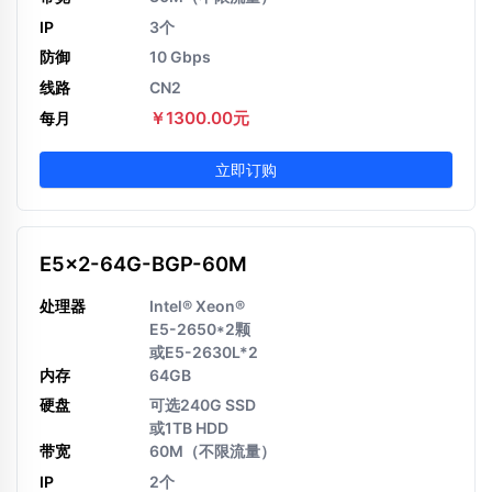
IP
3个
防御
10 Gbps
线路
CN2
￥1300.00元
每月
立即订购
E5x2-64G-BGP-60M
处理器
Intel® Xeon®
E5-2650*2颗
或E5-2630L*2
内存
64GB
硬盘
可选240G SSD
或1TB HDD
带宽
60M（不限流量）
IP
2个