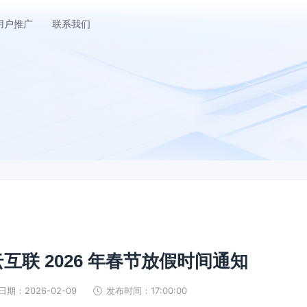
用户推广
联系我们
香港云服务器
江苏云服务器
HOT
中国大陆直航
香港三网CN2GIA中国大陆直航
华东地区江苏镇江大
西安云挂机宝
NEW
营商骨干优化网
陕西西安高防电信骨干网络优化云电脑
互联 2026 年春节放假时间通知
期：2026-02-09
发布时间：17:00:00