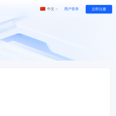
中文
用户登录
立即注册
江苏云挂机宝
HOT
HOT
陆双线网络
江苏镇江BGP云电脑