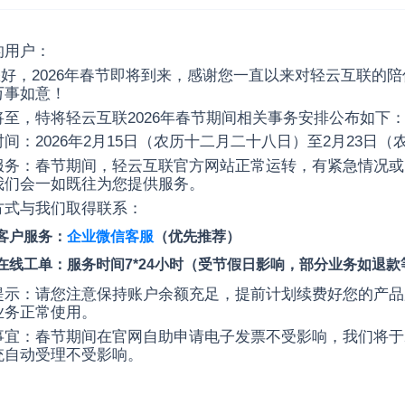
的用户：
，2026年春节即将到来，感谢您一直以来对轻云互联的陪
万事如意！
将至，特将轻云互联2026年春节期间相关事务安排公布如下
间：2026年2月15日（农历十二月二十八日）至2月23日
服务：春节期间，轻云互联官方网站正常运转，有紧急情况或
我们会一如既往为您提供服务。
方式与我们取得联系：
客户服务：
企业微信客服
（优先推荐）
在线工单：服务时间7*24小时（受节假日影响，部分业务如退
提示：请您注意保持账户余额充足，提前计划续费好您的产品
业务正常使用。
事宜：春节期间在官网自助申请电子发票不受影响，我们将于
统自动受理不受影响。