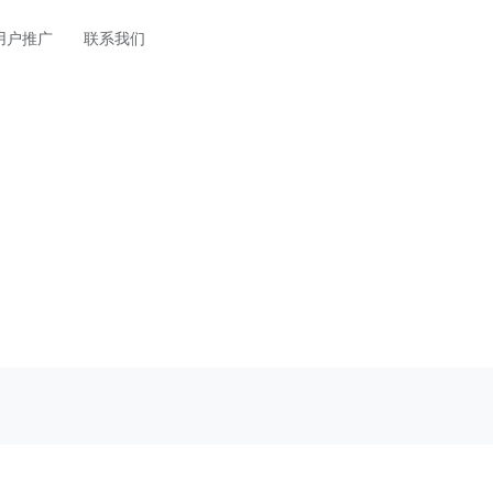
用户推广
联系我们
香港云服务器
江苏云服务器
HOT
中国大陆直航
香港三网CN2GIA中国大陆直航
华东地区江苏镇江大
西安云挂机宝
NEW
营商骨干优化网
陕西西安高防电信骨干网络优化云电脑