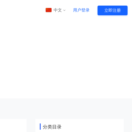
中文
用户登录
立即注册
江苏云挂机宝
HOT
HOT
陆双线网络
江苏镇江BGP云电脑
分类目录