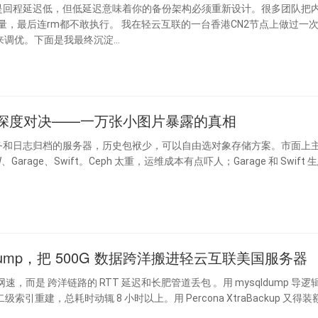
是回程延迟低，但低延迟意味着你的备份架构必须重新设计。很多团队把内
互联的一台香港CN2节点上做过一次彻底的备
优。下面是我最终沉淀...
动化运维深度对决——一万张小图片暴露的真相
Garage、Swift。Ceph 太重，运维成本有点吓人；Garage 和 Swift
mysqldump，把 500G 数据跨洋搬进轻云互联美国服务器
索引重建，总耗时动辄 8 小时以上。用 Percona XtraBackup 又得