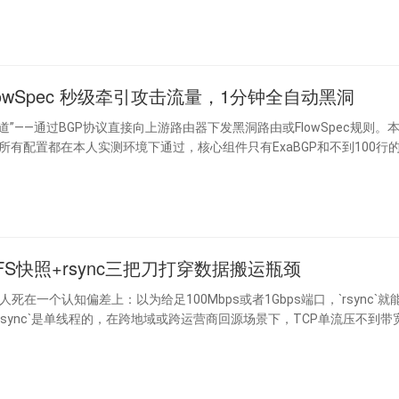
FlowSpec 秒级牵引攻击流量，1分钟全自动黑洞
——通过BGP协议直接向上游路由器下发黑洞路由或FlowSpec规则。
有配置都在本人实测环境下通过，核心组件只有ExaBGP和不到100行的P
FS快照+rsync三把刀打穿数据搬运瓶颈