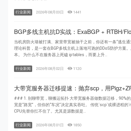
行业新闻
2026年08月03日
1441
BGP多线主机抗D实战：ExaBGP + RTBH/
当机房防火墙被打满、家里带宽被抽干之前，你还有一条“逃生通道”
理论科普，是一套在BGP多线主机上落地可跑的DDoS防护方案。所
本。 为什么不在服务器上死磕 iptables，而要上升...
行业新闻
2026年08月02日
1120
大带宽服务器迁移提速：抛弃scp，用Pigz+Z
### 1. 别聊带宽，聊搬运拓扑 大带宽服务器做数据迁移，90%的人死在一个认知偏差上：以为给足100Mbps或者1Gbps端口，`rsync`就能跑满。 带
宽是“路宽”，但你的“车况”决定真实吞吐。 传统`scp`或裸进程的`rsync`是单线程的，在跨地域或跨运营商回源场景下，TCP单流压不到带宽上限，
CPU先替你扛不住了。尤其是源数据是...
行业新闻
2026年08月01日
1850