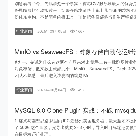
别急着看命令。先搞清楚一个事实：香港CN2服务器最大的优势
份思路原封不动搬过来，结果在跨境链路上跑出几百GB的垃圾流量，最后连rm都不敢执行。 我在轻云
份体系重构。不是简单的换工具，而是把备份链路当作生产链路来调
行业新闻
2026年08月05日
1667
MinIO vs SeaweedFS：对象存储自
## 一、先说为什么选这两个产品来对比 我手上有一批跑图片业务和日志归档的服务器，历史包袱少，可以自由选对象存储方案。市面上主流的自建
对象存储，数来数去就那几个：MinIO、SeaweedFS、Ceph RGW、
团队不熟悉；最后进入决赛圈的就是 Mi...
行业新闻
2026年08月04日
1497
MySQL 8.0 Clone Plugin 实战：不跑 
1. 痛点与选型思路 从国内 IDC 迁移到美国服务器，最大瓶颈不是网速，而是 跨洋链路的 RTT 延迟和长肥管道丢包 。用 mysqldump 导逻辑备份，到
了 500G 这个量级，光导出就要 2~3 小时，导入时目标端还要做二级
在目标端还得处理...