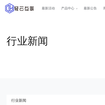
最新活动
产品中心
最新公告
云服务器
云服务器
美国云服务器
HOT
美国三网回程CN2GIA线路
行业新闻
虚拟主机
西安云服务器
NEW
西北地区陕西西安高防大陆运
内容分发网络
络
裸金属服务器
行业新闻