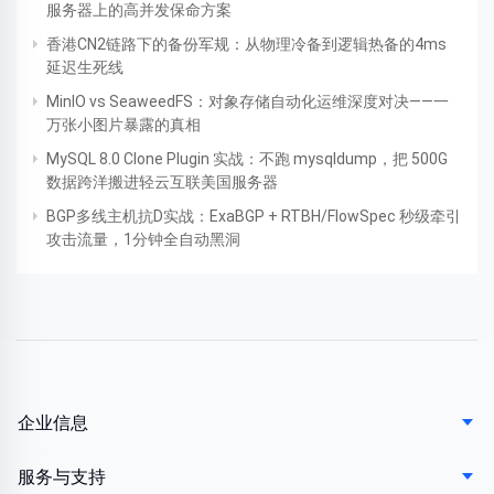
服务器上的高并发保命方案
香港CN2链路下的备份军规：从物理冷备到逻辑热备的4ms
延迟生死线
MinIO vs SeaweedFS：对象存储自动化运维深度对决——一
万张小图片暴露的真相
MySQL 8.0 Clone Plugin 实战：不跑 mysqldump，把 500G
数据跨洋搬进轻云互联美国服务器
BGP多线主机抗D实战：ExaBGP + RTBH/FlowSpec 秒级牵引
攻击流量，1分钟全自动黑洞
企业信息
服务与支持