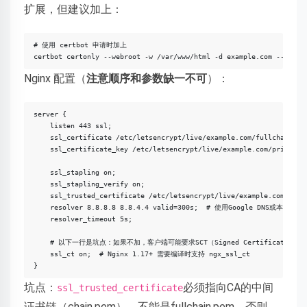
扩展，但建议加上：
# 使用 certbot 申请时加上

certbot certonly --webroot -w /var/www/html -d example.com --must-
Nginx 配置（
注意顺序和参数缺一不可
）：
server {

    listen 443 ssl;

    ssl_certificate /etc/letsencrypt/live/example.com/fullchain.pem
    ssl_certificate_key /etc/letsencrypt/live/example.com/privkey.p
    ssl_stapling on;

    ssl_stapling_verify on;

    ssl_trusted_certificate /etc/letsencrypt/live/example.com/ch
    resolver 8.8.8.8 8.8.4.4 valid=300s;  # 使用Google DNS或本地D
    resolver_timeout 5s;

    # 以下一行是坑点：如果不加，客户端可能要求SCT（Signed Certificate Times
    ssl_ct on;  # Nginx 1.17+ 需要编译时支持 ngx_ssl_ct

}
坑点：
必须指向CA的中间
ssl_trusted_certificate
证书链（chain.pem），不能是fullchain.pem，否则