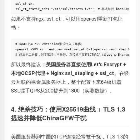
ssl_ct on;

ssl_ct_static_scts "/etc/ssl/ct/scts.txt";  # 格式每行 base64的SCT
如果不支持ngx_ssl_ct，可以用openssl重新打包证
书：
# 将SCT以X.509 extension形式注入（单步）

openssl x509 -in leaf.pem -set_serial 0x$(openssl rand -hex 8) -out
# 然后手工拼接，过于繁琐，不推荐。直接换用支持SCT的CA（如Let's Encrypt、Dig
所以最终建议：
美国服务器直接使用Let's Encrypt +
本地OCSP代理 + Nginx ssl_stapling + ssl_ct
。在轻
云互联的裸金属服务器上，整个配置下来64核机器
SSL握手QPS从200提升到1800（实测数据）。
4. 绝杀技巧：使用X25519曲线 + TLS 1.3
提速并降低ChinaGFW干扰
美国服务器到中国的TCP连接经常被干扰，TLS 1.3的