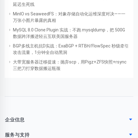
延迟生死线
MinIO vs SeaweedFS：对象存储自动化运维深度对决——一
万张小图片暴露的真相
MySQL 8.0 Clone Plugin 实战：不跑 mysqldump，把 500G
数据跨洋搬进轻云互联美国服务器
BGP多线主机抗D实战：ExaBGP + RTBH/FlowSpec 秒级牵引
攻击流量，1分钟全自动黑洞
大带宽服务器迁移提速：抛弃scp，用Pigz+ZFS快照+rsync
三把刀打穿数据搬运瓶颈
企业信息
服务与支持