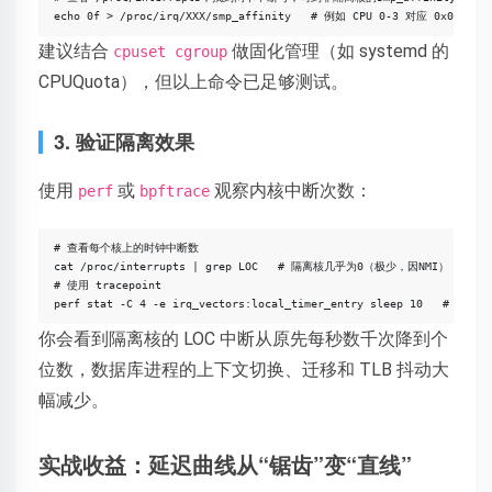
echo 0f > /proc/irq/XXX/smp_affinity   # 例如 CPU 0-3 对应 0x0F
建议结合
做固化管理（如 systemd 的
cpuset cgroup
CPUQuota），但以上命令已足够测试。
3. 验证隔离效果
使用
或
观察内核中断次数：
perf
bpftrace
# 查看每个核上的时钟中断数

cat /proc/interrupts | grep LOC   # 隔离核几乎为0（极少，因NMI）

# 使用 tracepoint

perf stat -C 4 -e irq_vectors:local_timer_entry sleep 10  
你会看到隔离核的 LOC 中断从原先每秒数千次降到个
位数，数据库进程的上下文切换、迁移和 TLB 抖动大
幅减少。
实战收益：延迟曲线从“锯齿”变“直线”