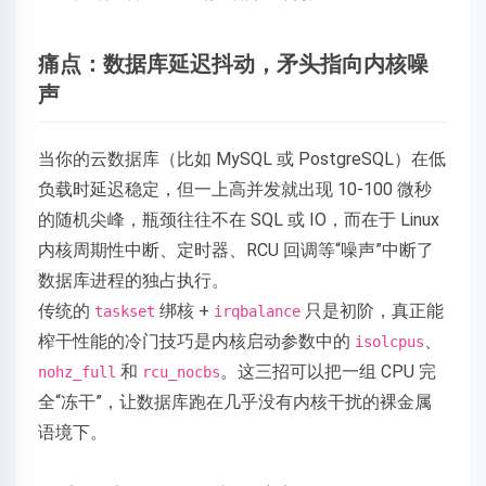
痛点：数据库延迟抖动，矛头指向内核噪
声
当你的云数据库（比如 MySQL 或 PostgreSQL）在低
负载时延迟稳定，但一上高并发就出现 10-100 微秒
的随机尖峰，瓶颈往往不在 SQL 或 IO，而在于 Linux
内核周期性中断、定时器、RCU 回调等“噪声”中断了
数据库进程的独占执行。
传统的
绑核 +
只是初阶，真正能
taskset
irqbalance
榨干性能的冷门技巧是内核启动参数中的
、
isolcpus
和
。这三招可以把一组 CPU 完
nohz_full
rcu_nocbs
全“冻干”，让数据库跑在几乎没有内核干扰的裸金属
语境下。