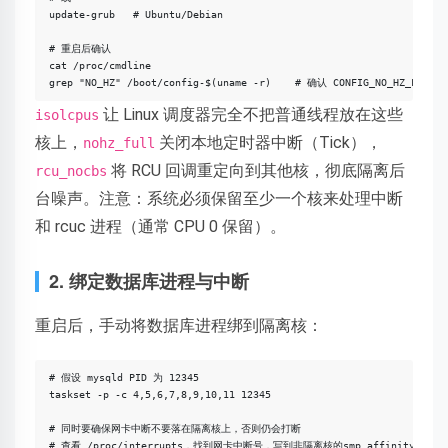
update-grub   # Ubuntu/Debian

# 重启后确认

cat /proc/cmdline

grep "NO_HZ" /boot/config-$(uname -r)    # 确认 CONFIG_NO_HZ_FULL=y
让 Linux 调度器完全不把普通线程放在这些
isolcpus
核上，
关闭本地定时器中断（Tick），
nohz_full
将 RCU 回调重定向到其他核，彻底隔离后
rcu_nocbs
台噪声。注意：系统必须保留至少一个核来处理中断
和 rcuc 进程（通常 CPU 0 保留）。
2. 绑定数据库进程与中断
重启后，手动将数据库进程绑到隔离核：
# 假设 mysqld PID 为 12345

taskset -p -c 4,5,6,7,8,9,10,11 12345

# 同时要确保网卡中断不要落在隔离核上，否则仍会打断

# 查看 /proc/interrupts，找到网卡中断号，写到非隔离核的smp_affinity
