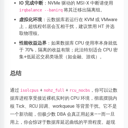
IO 完成中断
：NVMe 驱动的 MSI-X 中断请使用
将其迁移出隔离组。
irqbalance --banirq
虚拟化环境
：云数据库若运行在 KVM 或 VMware
上，超线程邻居会互相干扰，建议禁用 HT 并选
取物理核。
性能收益边界
：如果数据库 CPU 使用率本身就低
于 70%，隔离的收益有限；此法特别适合 CPU 密
集+低延迟交易类场景（如金融、游戏）。
总结
通过
+
+
，你可以让数
isolcpus
nohz_full
rcu_nocbs
据库进程享受接近裸机实时的 CPU 环境，彻底摆脱内
核 Tick、RCU 回调、workqueue 等背景干扰。它不是
一个新功能，但极少数 DBA 会真正用起来——而一旦
用上，你会惊讶于数据库延迟曲线的平滑程度。趁现