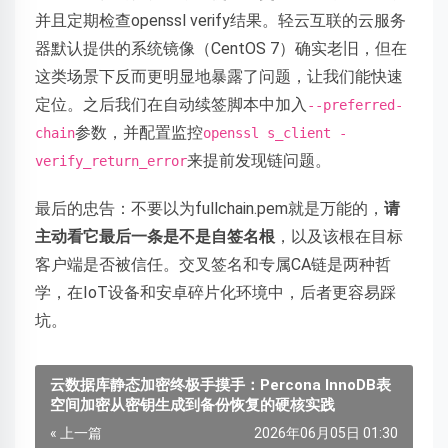
并且定期检查openssl verify结果。轻云互联的云服务
器默认提供的系统镜像（CentOS 7）确实老旧，但在
这类场景下反而更明显地暴露了问题，让我们能快速
定位。之后我们在自动续签脚本中加入
--preferred-
参数，并配置监控
chain
openssl s_client -
来提前发现链问题。
verify_return_error
最后的忠告：不要以为fullchain.pem就是万能的，
请
主动看它最后一条是不是自签名根
，以及该根在目标
客户端是否被信任。交叉签名和专属CA链是两种哲
学，在IoT设备和安卓碎片化环境中，后者更容易踩
坑。
云数据库静态加密终极手摸手：Percona InnoDB表
空间加密从密钥生成到备份恢复的硬核实践
« 上一篇
2026年06月05日 01:30