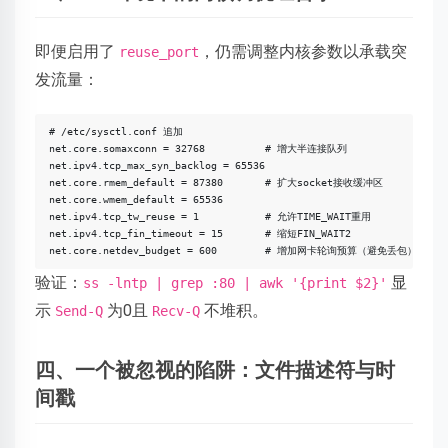
即便启用了
，仍需调整内核参数以承载突
reuse_port
发流量：
# /etc/sysctl.conf 追加

net.core.somaxconn = 32768          # 增大半连接队列

net.ipv4.tcp_max_syn_backlog = 65536

net.core.rmem_default = 87380       # 扩大socket接收缓冲区

net.core.wmem_default = 65536

net.ipv4.tcp_tw_reuse = 1           # 允许TIME_WAIT重用

net.ipv4.tcp_fin_timeout = 15       # 缩短FIN_WAIT2

验证：
显
ss -lntp | grep :80 | awk '{print $2}'
示
为0且
不堆积。
Send-Q
Recv-Q
四、一个被忽视的陷阱：文件描述符与时
间戳