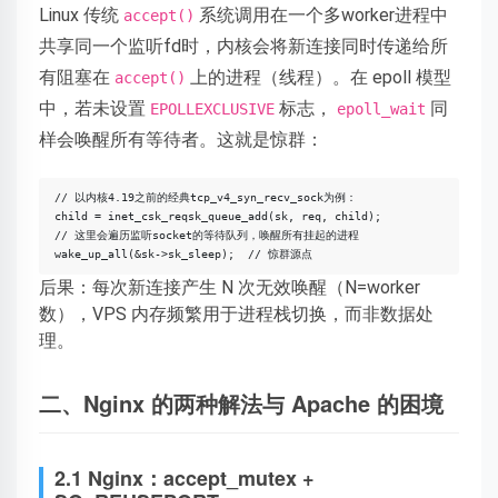
Linux 传统
系统调用在一个多worker进程中
accept()
共享同一个监听fd时，内核会将新连接同时传递给所
有阻塞在
上的进程（线程）。在 epoll 模型
accept()
中，若未设置
标志，
同
EPOLLEXCLUSIVE
epoll_wait
样会唤醒所有等待者。这就是惊群：
// 以内核4.19之前的经典tcp_v4_syn_recv_sock为例：

child = inet_csk_reqsk_queue_add(sk, req, child);

// 这里会遍历监听socket的等待队列，唤醒所有挂起的进程

后果：每次新连接产生 N 次无效唤醒（N=worker
数），VPS 内存频繁用于进程栈切换，而非数据处
理。
二、Nginx 的两种解法与 Apache 的困境
2.1 Nginx：accept_mutex +