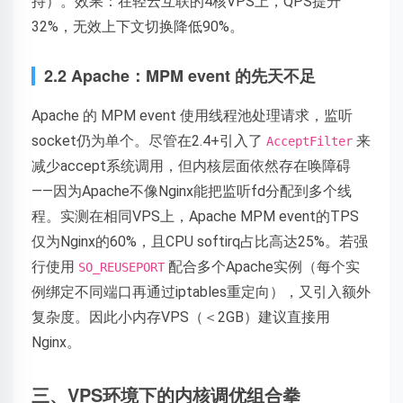
持）。效果：在轻云互联的4核VPS上，QPS提升
32%，无效上下文切换降低90%。
2.2 Apache：MPM event 的先天不足
Apache 的 MPM event 使用线程池处理请求，监听
socket仍为单个。尽管在2.4+引入了
来
AcceptFilter
减少accept系统调用，但内核层面依然存在唤障碍
——因为Apache不像Nginx能把监听fd分配到多个线
程。实测在相同VPS上，Apache MPM event的TPS
仅为Nginx的60%，且CPU softirq占比高达25%。若强
行使用
配合多个Apache实例（每个实
SO_REUSEPORT
例绑定不同端口再通过iptables重定向），又引入额外
复杂度。因此小内存VPS（＜2GB）建议直接用
Nginx。
三、VPS环境下的内核调优组合拳