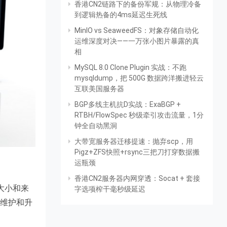
香港CN2链路下的备份军规：从物理冷备
到逻辑热备的4ms延迟生死线
MinIO vs SeaweedFS：对象存储自动化
运维深度对决——一万张小图片暴露的真
相
MySQL 8.0 Clone Plugin 实战：不跑
mysqldump，把 500G 数据跨洋搬进轻云
互联美国服务器
BGP多线主机抗D实战：ExaBGP +
RTBH/FlowSpec 秒级牵引攻击流量，1分
钟全自动黑洞
大带宽服务器迁移提速：抛弃scp，用
Pigz+ZFS快照+rsync三把刀打穿数据搬
运瓶颈
香港CN2服务器内网穿透：Socat + 套接
大小和来
字选项榨干毫秒级延迟
行维护和升