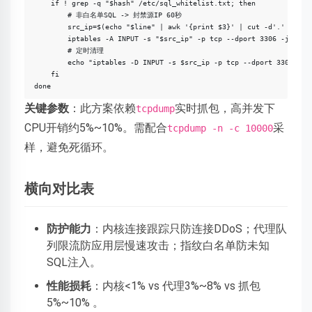
    if ! grep -q "$hash" /etc/sql_whitelist.txt; then

        # 非白名单SQL -> 封禁源IP 60秒

        src_ip=$(echo "$line" | awk '{print $3}' | cut -d'.' -f1-4)
        iptables -A INPUT -s "$src_ip" -p tcp --dport 3306 -j DROP 
        # 定时清理

        echo "iptables -D INPUT -s $src_ip -p tcp --dport 3306 -j D
    fi

关键参数
：此方案依赖
实时抓包，高并发下
tcpdump
CPU开销约5%~10%。需配合
采
tcpdump -n -c 10000
样，避免死循环。
横向对比表
防护能力
：内核连接跟踪只防连接DDoS；代理队
列限流防应用层慢速攻击；指纹白名单防未知
SQL注入。
性能损耗
：内核<1% vs 代理3%~8% vs 抓包
5%~10% 。