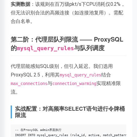
实测数据
：该规则在百万级pkt/s下CPU消耗仅0.2%，
但无法识别合法的高频连接（如连接池复用）。需配
合白名单。
第二阶：代理层队列限流 —— ProxySQL
的
与队列调度
mysql_query_rules
代理层能感知SQL级别，但引入延迟。我们选用
ProxySQL 2.5，利用其
结合
mysql_query_rules
与
实现精准限
max_connections
connection_warming
流。
实战配置：对高频率SELECT语句进行令牌桶
限流
-- 在ProxySQL admin界面执行

INSERT INTO mysql_query_rules (rule_id, active, match_pattern, des