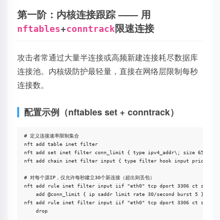
第一阶：内核连接跟踪 —— 用
+
限速连接
nftables
conntrack
攻击者常通过大量半连接或高频新建连接耗尽数据库
连接池。内核级防护最轻量，直接在网络层限制每秒
连接数。
配置示例（nftables set + conntrack）
# 定义连接速率限制集合

nft add table inet filter

nft add set inet filter conn_limit { type ipv4_addr\; size 65535\; 
nft add chain inet filter input { type filter hook input priority 0
# 对每个源IP，仅允许每秒建立30个新连接（超出则丢包）

nft add rule inet filter input iif "eth0" tcp dport 3306 ct state n
    add @conn_limit { ip saddr limit rate 30/second burst 5 } accep
nft add rule inet filter input iif "eth0" tcp dport 3306 ct state n