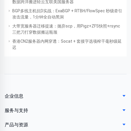
数据跨洋搬进轻云互联美国服务器
BGP多线主机抗D实战：ExaBGP + RTBH/FlowSpec 秒级牵引
攻击流量，1分钟全自动黑洞
大带宽服务器迁移提速：抛弃scp，用Pigz+ZFS快照+rsync
三把刀打穿数据搬运瓶颈
香港CN2服务器内网穿透：Socat + 套接字选项榨干毫秒级延
迟
企业信息
服务与支持
产品与资源