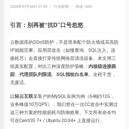
2026年07月04日 01:30
•
行业新闻
•
阅读 1660
引言：别再被“抗D”口号忽悠
云数据库的DDoS防护，不是简单配个防火墙或买高防
IP就能完事。应用层攻击（如慢查询、SQL注入、连
接耗尽）会直接打穿传统网络层清洗设备。本文用三
组真实配置，对比三种深度防护策略：
内核级连接跟
踪
、
代理层队列限流
、
SQL指纹白名单
。全程干货，
无废话。
以
轻云互联
某客户的MySQL实例为例（64核512G，
业务峰值10万QPS），我们曾在一次CC攻击中实测过
这三种方案的性能损耗与防御效果。下文所有命令均
可在CentOS 7+ / Ubuntu 20.04+ 上直接运行。