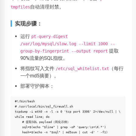
自动清理封禁。
tmpfiles
实现步骤：
运行
pt-query-digest
/var/log/mysql/slow.log --limit 1000 --
提取
group-by-fingerprint --output report
90%流量的SQL指纹。
将指纹写入文件
（每行
/etc/sql_whitelist.txt
一个md5摘要）。
部署守护脚本：
#!/bin/bash

# /usr/local/bin/sql_firewall.sh

tcpdump -i eth0 -n -l -s 0 'tcp port 3306' 2>/dev/null | \

while read line; do

    # 提取SQL payload（简化示例）

    sql=$(echo "$line" | grep -oP 'query:\s+\K.*')

    hash=$(echo -n "$sql" | md5sum | cut -d' ' -f1)
