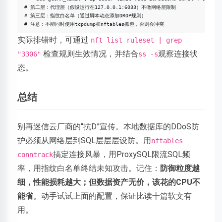
# 第二层：代理层（假设运行在127.0.0.1:6033）不做网络层限制

# 第三层：指纹白名单（通过脚本动态添加DROP规则）

实际排错时，可通过
nft list ruleset | grep
检查规则生效情况，并结合
观察连接状
"3306"
ss -s
态。
总结
别再迷信云厂商的“抗D”宣传。本地数据库的DDoS防
护必须从网络层到SQL层层层设防。用
nftables
搞定连接风暴，用ProxySQL限流SQL频
conntrack
率，用指纹白名单终结未知攻击。记住：
防御粒度越
细，性能损耗越大；但数据资产无价，该花的CPU不
能省
。动手试试上面的配置，保证比读十篇软文有
用。