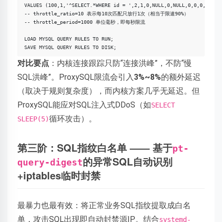
VALUES (100,1,'^SELECT.*WHERE id = ',2,1,0,NULL,0,NULL,0,0,0,0,0,0,
-- throttle_ratio=10 表示每10次匹配只放行1次（相当于限速90%）

-- throttle_period=1000 单位毫秒，即每秒限流

LOAD MYSQL QUERY RULES TO RUN;

对比要点
：内核连接跟踪只防“连接洪峰”，不防“慢
SQL洪峰”。ProxySQL限流会引入
3%~8%
的额外延迟
（取决于规则复杂度），而内核方案几乎无延迟。但
ProxySQL能应对SQL注入式DDoS（如
SELECT
循环攻击）。
SLEEP(5)
第三阶：SQL指纹白名单 —— 基于
pt-
的异常SQL自动识别
query-digest
+iptables临时封禁
最暴力也最有效：将正常业务SQL指纹提取成白名
单，攻击SQL出现即自动封禁源IP。结合
systemd-