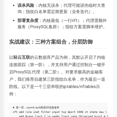
误杀风险
：内核无误杀；代理可能误伤临时大查
询；指纹白名单需定期更新（业务迭代）。
部署复杂度
：内核最低（一行nft）；代理需额外
服务（ProxySQL集群）；指纹方案需脚本维护。
实战建议：三种方案组合，分层防御
以
轻云互联
的云数据库产品为例，其默认开启了内核
连接跟踪（第一阶），并支持用户通过控制台一键开
启ProxySQL代理（第二阶）。对要求极高的金融客
户，我们推荐自建第三阶指纹白名单，作为最后一道
防线。以下是一个三层串联的iptables/nftables示
例：
# 第一层：conntrack限源IP连接速率

nft add rule inet filter input tcp dport 3306 ct state new \

    add @conn_limit { ip saddr limit rate 20/second burst 4 } accep